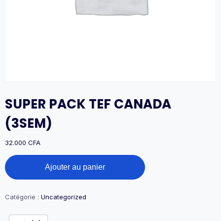
SUPER PACK TEF CANADA
(3SEM)
32.000
CFA
quantité
Ajouter au panier
de
SUPER
PACK
TEF
Catégorie :
Uncategorized
CANADA
(3SEM)