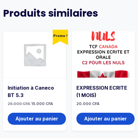
Produits similaires
Promo !
Initiation à Caneco
EXPRESSION ECRITE
BT 5.3
(1 MOIS)
Le
Le
25.000
CFA
15.000
CFA
20.000
CFA
prix
prix
initial
actuel
était :
est :
Ajouter au panier
Ajouter au panier
25.000 CFA.
15.000 CFA.