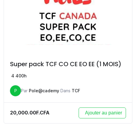
Super pack TCF CO CE EO EE (1 MOIS)
4
400h
P
Par
Pole@cademy
Dans
TCF
20,000.00F.CFA
Ajouter au panier