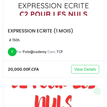
EXPRESSION ECRITE (1 MOIS)
4
150h
P
Par
Pole@cademy
Dans
TCF
20,000.00F.CFA
View Details