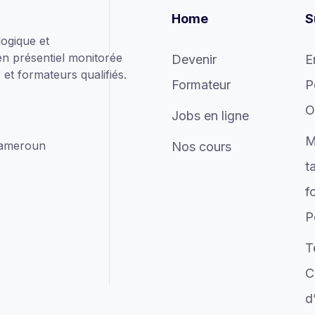
Home
S
ogique et
en présentiel monitorée
Devenir
E
et formateurs qualifiés.
Formateur
P
O
Jobs en ligne
M
Cameroun
Nos cours
t
f
P
T
C
d