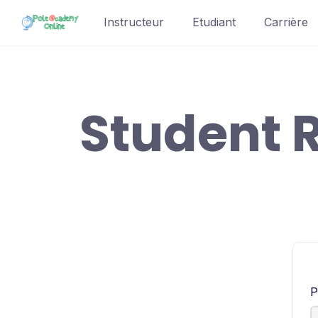
Skip
Instructeur
Etudiant
Carrière
to
content
Student R
P