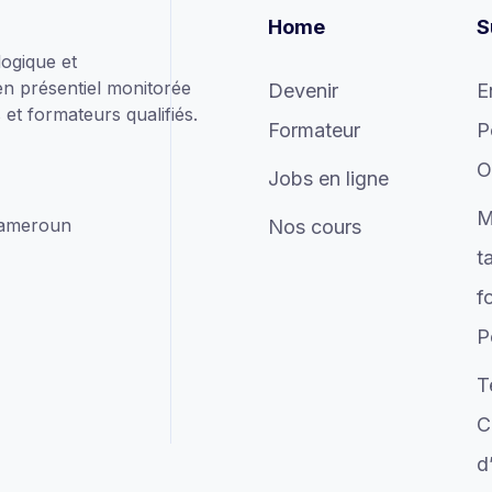
Home
S
ogique et
en présentiel monitorée
Devenir
E
et formateurs qualifiés.
Formateur
P
O
Jobs en ligne
M
Cameroun
Nos cours
t
f
P
T
C
d