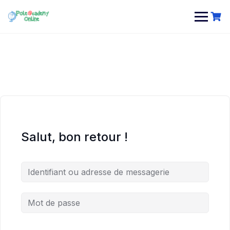
Skip
to
content
Salut, bon retour !