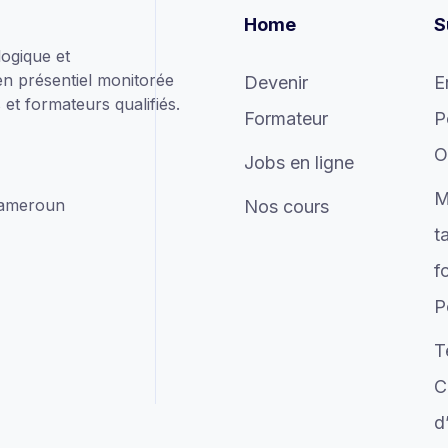
Home
S
ogique et
en présentiel monitorée
Devenir
E
et formateurs qualifiés.
Formateur
P
O
Jobs en ligne
M
Cameroun
Nos cours
t
f
P
T
C
d