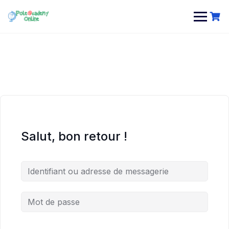
Skip
to
content
Salut, bon retour !