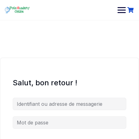
Skip
to
content
Salut, bon retour !