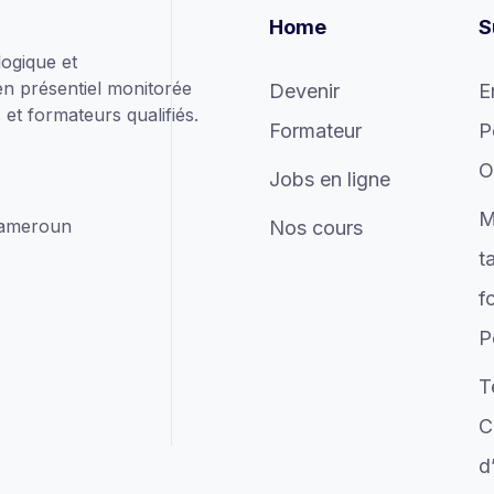
Home
S
ogique et
en présentiel monitorée
Devenir
E
et formateurs qualifiés.
Formateur
P
O
Jobs en ligne
M
Cameroun
Nos cours
t
f
P
T
C
d