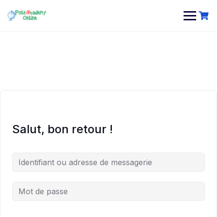
Skip
to
content
Salut, bon retour !