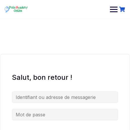
Skip
to
content
Salut, bon retour !