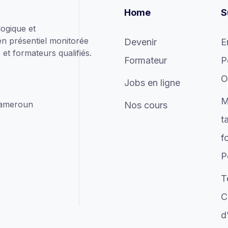
Home
S
ogique et
en présentiel monitorée
Devenir
E
et formateurs qualifiés.
Formateur
P
O
Jobs en ligne
M
Cameroun
Nos cours
t
f
P
T
C
d